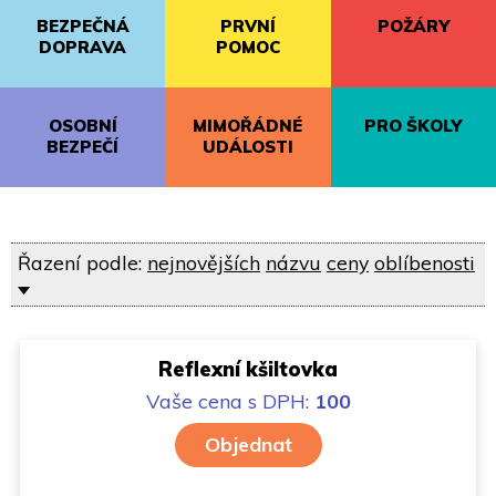
BEZPEČNÁ
PRVNÍ
POŽÁRY
DOPRAVA
POMOC
OSOBNÍ
MIMOŘÁDNÉ
PRO ŠKOLY
BEZPEČÍ
UDÁLOSTI
Řazení podle:
nejnovějších
názvu
ceny
oblíbenosti
Reflexní kšiltovka
Vaše cena
s DPH:
100
Objednat