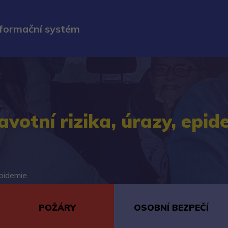
nformační systém
avotní rizika, úrazy, epid
epidemie
POŽÁRY
OSOBNÍ BEZPEČÍ