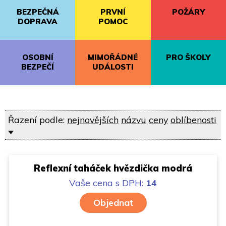
BEZPEČNÁ
PRVNÍ
POŽÁRY
DOPRAVA
POMOC
OSOBNÍ
MIMOŘÁDNÉ
PRO ŠKOLY
BEZPEČÍ
UDÁLOSTI
Řazení podle:
nejnovějších
názvu
ceny
oblíbenosti
Reflexní taháček hvězdička modrá
Vaše cena
s DPH:
14
Objednat