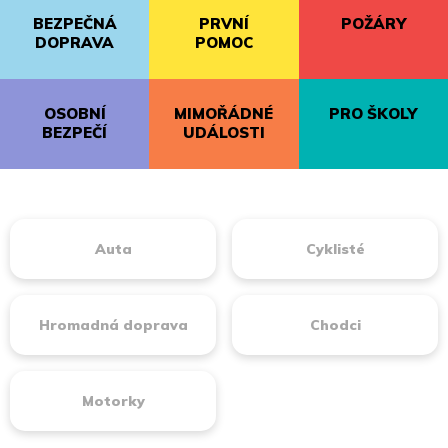
BEZPEČNÁ
PRVNÍ
POŽÁRY
DOPRAVA
POMOC
OSOBNÍ
MIMOŘÁDNÉ
PRO ŠKOLY
BEZPEČÍ
UDÁLOSTI
Auta
Cyklisté
Hromadná doprava
Chodci
Motorky