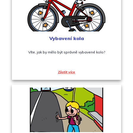
Vybavení kola
Víte, jak by mělo být správně vybavené kolo?
Zjistit více