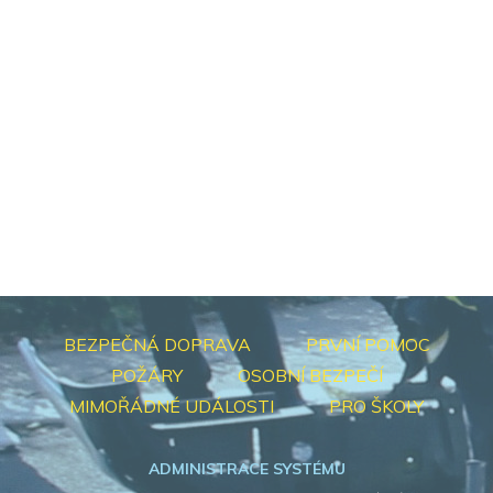
BEZPEČNÁ DOPRAVA
PRVNÍ POMOC
POŽÁRY
OSOBNÍ BEZPEČÍ
MIMOŘÁDNÉ UDÁLOSTI
PRO ŠKOLY
ADMINISTRACE SYSTÉMU