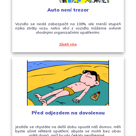
Auto není trezor
Vozidlo se nedá zabezpečit na 100%, ale menší stupeň
rizika ztráty vozu, nebo věcí z vozidla můžeme ovlivnit
vhodnými organizačními opatřeními.
Zjistit více
Před odjezdem na dovolenou
Jestliže se chystáte na delší dobu opustit náš domov, měli
byste učinit některá opatření, abyste se mohli bez obav
vrátit domů, aniž by vás čekalo nepříjemné…