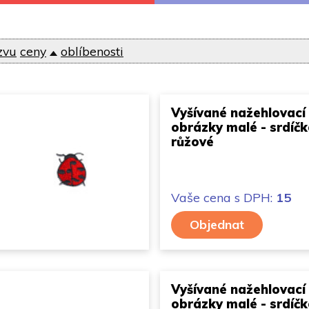
zvu
ceny
oblíbenosti
Vyšívané nažehlovací
obrázky malé - srdíč
růžové
Vaše cena
s DPH:
15
Objednat
Vyšívané nažehlovací
obrázky malé - srdíč