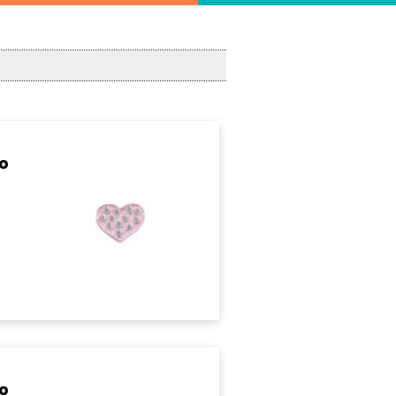
ko
ko