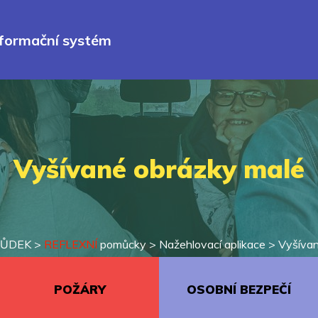
nformační systém
Vyšívané obrázky malé
HŮDEK
>
REFLEXNÍ
pomůcky
>
Nažehlovací aplikace
>
Vyšívan
POŽÁRY
OSOBNÍ BEZPEČÍ