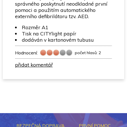
správného poskytnutí neodkladné první
pomoci a použitím automatického
externího defibrilátoru tzv. AED.
Rozměr A1
Tisk na CITYlight papír
dodáván v kartonovém tubusu
Hodnocení:
počet hlasů: 2
přidat komentář
BEZPEČNÁ DOPRAVA
PRVNÍ POMOC