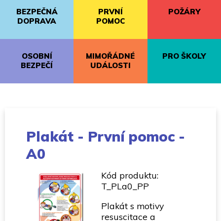
BEZPEČNÁ
PRVNÍ
POŽÁRY
DOPRAVA
POMOC
OSOBNÍ
MIMOŘÁDNÉ
PRO ŠKOLY
BEZPEČÍ
UDÁLOSTI
Plakát - První pomoc -
A0
Kód produktu:
T_PLa0_PP
Plakát s motivy
resuscitace a