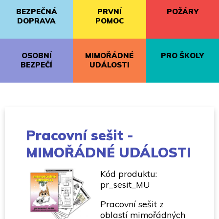
BEZPEČNÁ
PRVNÍ
POŽÁRY
DOPRAVA
POMOC
OSOBNÍ
MIMOŘÁDNÉ
PRO ŠKOLY
BEZPEČÍ
UDÁLOSTI
Pracovní sešit -
MIMOŘÁDNÉ UDÁLOSTI
Kód produktu:
pr_sesit_MU
Pracovní sešit z
oblastí mimořádných