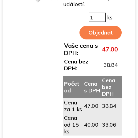
událostí.
ks
Vaše cena s
47.00
DPH:
Cena bez
38.84
DPH:
Cena
Počet
Cena
bez
od
s DPH
DPH
Cena
47.00
38.84
za 1 ks
Cena
od 15
40.00
33.06
ks