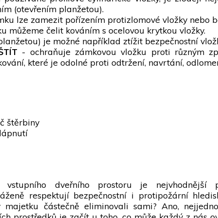
m (otevřením planžetou).
ku lze zamezit pořízením protizlomové vložky nebo b
u můžeme čelit kováním s ocelovou krytkou vložky.
lanžetou) je možné například ztížit bezpečnostní vlož
ŠTÍT
- ochraňuje zámkovou vložku proti různým zp
vání, které je odolné proti odtržení, navrtání, odlom
č štěrbiny
lápnutí
vstupního dveřního prostoru je nejvhodnější p
áženě respektují bezpečnostní i protipožární hledis
y majetku částečně eliminovali sami? Ano, nejjedn
ch prostředků je začít u toho, co může každý z nás ovl