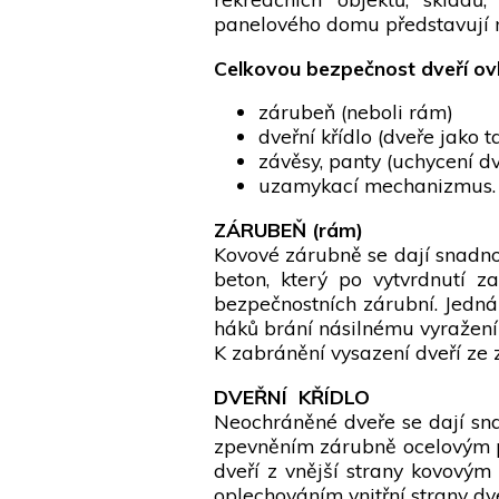
panelového domu představují n
Celkovou bezpečnost dveří ovli
zárubeň (neboli rám)
dveřní křídlo (dveře jako t
závěsy, panty (uchycení dv
uzamykací mechanizmus.
ZÁRUBEŇ (rám)
Kovové zárubně se dají snadno
beton, který po vytvrdnutí za
bezpečnostních zárubní. Jedná 
háků brání násilnému vyražení
K zabránění vysazení dveří ze
DVEŘNÍ KŘÍDLO
Neochráněné dveře se dají snad
zpevněním zárubně ocelovým pá
dveří z vnější strany kovovým
oplechováním vnitřní strany dve