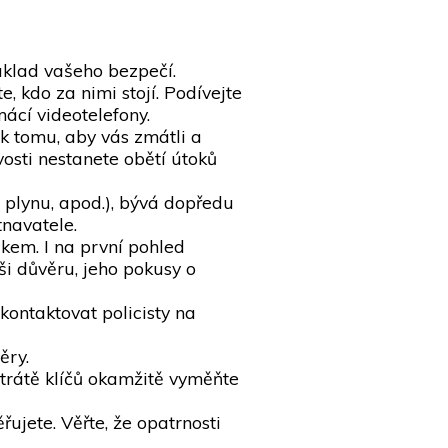
základ vašeho bezpečí.
, kdo za nimi stojí. Podívejte
ácí videotelefony.
 k tomu, aby vás zmátli a
vosti nestanete obětí útoků
, plynu, apod.), bývá dopředu
tnavatele.
zkem. I na první pohled
ši důvěru, jeho pokusy o
kontaktovat policisty na
ěry.
 ztrátě klíčů okamžitě vyměňte
ujete. Věřte, že opatrnosti