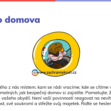
o domova
ho z nás místem, kam se rádi vracíme, kde se cítíme v
motných, jak bezpečný domov si zajistíte. Pamatujte, 
 vašeho obydlí. Není vaší povinností reagovat na nevít
t, své soukromí a střežte svůj majetek. Řiďte se hesle