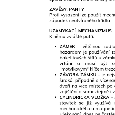
ZÁVĚSY, PANTY
Proti vysazení lze použít mech
západek neotvíraného křídla - 
UZAMYKACÍ MECHANIZMUS
K němu zvláště patří:
ZÁMEK
- většinou zadlab
hazardem je používání zá
bakelitových štítů u zámk
vrtání a musí být op
"motýlkovým" klíčem trez
ZÁVORA ZÁMKU
- je nej
široká, případně s vícen
dveří na více místech po
zajištění a samozřejmě i ze
CYLINDRICKÁ VLOŽKA
- 
stavítek se již využív
mechanického a magnetic
Překonání, dnes nejčastěj