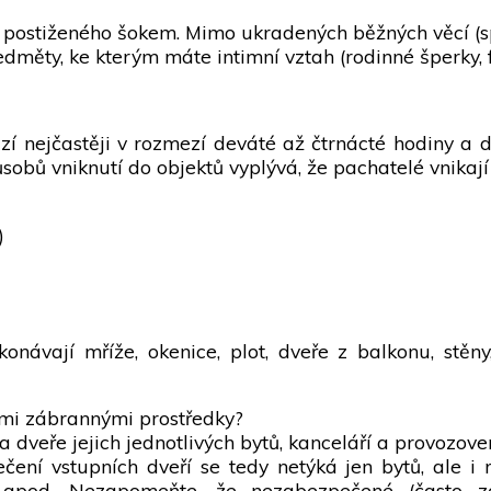
 postiženého šokem. Mimo ukradených běžných věcí (s
dměty, ke kterým máte intimní vztah (rodinné šperky, fot
 nejčastěji v rozmezí deváté až čtrnácté hodiny a 
ůsobů vniknutí do objektů vyplývá, že pachatelé vnikaj
)
onávají mříže, okenice, plot, dveře z balkonu, stěny
ými zábrannými prostředky?
 dveře jejich jednotlivých bytů, kanceláří a provozov
čení vstupních dveří se tedy netýká jen bytů, ale i 
ů, apod. Nezapomeňte, že nezabezpečené (často zc