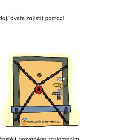
ají dveře zajistit pomocí
ejčastěji prováděno rozlomením,