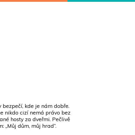
 bezpečí, kde je nám dobře.
že nikdo cizí nemá právo bez
ané hosty za dveřmi. Pečlivě
m: „Můj dům, můj hrad“.