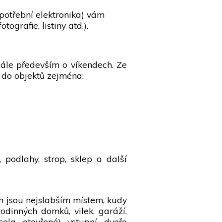
potřební elektronika) vám
ografie, listiny atd.).
dále především o víkendech. Ze
í do objektů zejména:
, podlahy, strop, sklep a další
en jsou nejslabším místem, kudy
rodinných domků, vilek, garáží,
ela otevřené) vstupní dveře