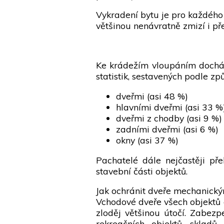
Vykradení bytu je pro každého
většinou nenávratně zmizí i pře
Ke krádežím vloupáním dochází
statistik, sestavených podle zp
dveřmi (asi 48 %)
hlavními dveřmi (asi 33 %
dveřmi z chodby (asi 9 %)
zadními dveřmi (asi 6 %)
okny (asi 37 %)
Pachatelé dále nejčastěji přek
stavební části objektů.
Jak ochránit dveře mechanick
Vchodové dveře všech objektů a
zloděj většinou útočí. Zabezpe
rekreačních objektů, sklad