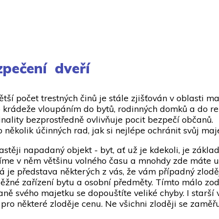
pečení dveří
ětší počet trestných činů je stále zjišťován v oblasti m
o krádeže vloupáním do bytů, rodinných domků a do re
inality bezprostředně ovlivňuje pocit bezpečí občanů.
o několik účinných rad, jak si nejlépe ochránit svůj maj
astěji napadaný objekt - byt, ať už je kdekoli, je zák
íme v něm většinu volného času a mnohdy zde máte ul
á je představa některých z vás, že vám případný zlod
běžné zařízení bytu a osobní předměty. Tímto málo z
aně svého majetku se dopouštíte veliké chyby. I starší
 pro některé zloděje cenu. Ne všichni zloději se zaměř