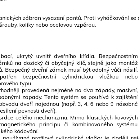
anických zábran vysazení pantů. Proti vyháčkování se d
šrouby, kolíky nebo ocelovou vzpěrou.
ací, ukrytý uvnitř dveřního křídla. Bezpečnostním
mků na dozický či obyčejný klíč, stejně jako montáž
ů. Bezpečný dveřní zámek musí být odolný vůči násilí,
atřen bezpečnostní cylindrickou vložkou nebo
orového typu.
vhodněji provedená nejméně na dva západy, masivní,
ásobnými západy. Tento systém se používá k zajištění
 obvodu dveří najednou (např. 3, 4, 6 nebo 9 násobné
sílení pevnosti dveří).
srdce celého mechanizmu. Mimo klasických kovových
á magnetického principu či kombinovaného systému
kého kódování.
i používané profilové cylindrické vložky, je zloději n