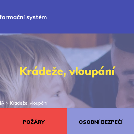
nformační systém
Krádeže, vloupání
MA
>
Krádeže, vloupání
POŽÁRY
OSOBNÍ BEZPEČÍ