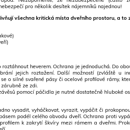
ebezpečí pro několik desítek nájemníků najednou!
vňují všechna kritická místa dveřního prostoru, a to
akové)
eří)
 roztáhnout heverem. Ochrana je jednoduchá. Do obou s
brání jejich roztažení. Další možností (zvláště u ind
se o silné svařené pásy či ocelové profilové rámy, k
 zárubně ze zdi.
 závěsů pomocí páčidla je nutné dostatečně hluboké o
no vysadit, vyháčkovat, vyrazit, vypáčit či prokopno
sem podél celého obvodu dveří. Ochrana proti vypáč
 profilem k zakrytí škvíry mezi rámem a dveřmi. Pro
ří.