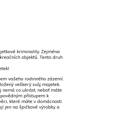
ajetkové kriminality. Zejména
kreačních objektů. Tento druh
etek!
ladem vašeho rodinného zázemí.
ožený veškerý svůj majetek.
ěj nemá co ukrást, neboť máte
odpovědným přístupem k
 věci, které máte v domácnosti
ují jen na špičkové výrobky a