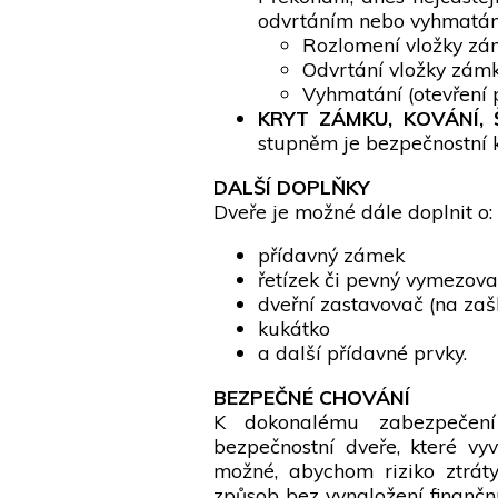
odvrtáním nebo vyhmatání
Rozlomení vložky zám
Odvrtání vložky zámk
Vyhmatání (otevření p
KRYT ZÁMKU, KOVÁNÍ, 
stupněm je bezpečnostní ko
DALŠÍ DOPLŇKY
Dveře je možné dále doplnit o:
přídavný zámek
řetízek či pevný vymezova
dveřní zastavovač (na zaš
kukátko
a další přídavné prvky.
BEZPEČNÉ CHOVÁNÍ
K dokonalému zabezpečení 
bezpečnostní dveře, které vyv
možné, abychom riziko ztrát
způsob bez vynaložení finanční