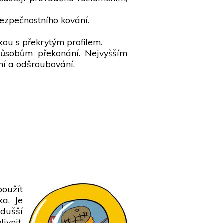
ezpečnostního kování.
kou s překrytým profilem.
ůsobům překonání. Nejvyšším
ení a odšroubování.
oužít
ka. Je
odušší
ivnit,