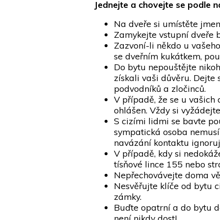
Jednejte a chovejte se podle n
Na dveře si umístěte jmen
Zamykejte vstupní dveře by
Zazvoní-li někdo u vašeho 
se dveřním kukátkem, použ
Do bytu nepouštějte nikoh
získali vaši důvěru. Dejte
podvodníků a zločinců.
V případě, že se u vašich 
ohlášen. Vždy si vyžádejte
S cizími lidmi se bavte p
sympatická osoba nemusí m
navázání kontaktu ignoruj
V případě, kdy si nedokáž
tísňové lince 155 nebo str
Nepřechovávejte doma větš
Nesvěřujte klíče od bytu c
zámky.
Buďte opatrní a do bytu do
není nikdy dost!