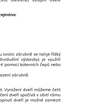
 zejména:
vislic zárubně se nalije řídký
ividuální výstavby) je využití
teré pomocí kotevních čepů nebo
sazení zárubně.
ut. Vyražení dveří můžeme čelit
ení dveří spočívá v obití rámu
kopnutí dveří je možné zamezit