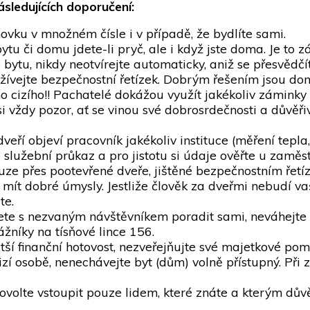
ásledujících doporučení:
ovku v množném čísle i v případě, že bydlíte sami.
tu či domu jdete-li pryč, ale i když jste doma. Je to 
bytu, nikdy neotvírejte automaticky, aniž se přesvědčíte
ívejte bezpečnostní řetízek. Dobrým řešením jsou dom
o cizího!! Pachatelé dokážou využít jakékoliv záminky
 si vždy pozor, ať se vinou své dobrosrdečnosti a důvěři
dveří objeví pracovník jakékoliv instituce (měření tepla
 služební průkaz a pro jistotu si údaje ověřte u zaměs
ouze přes pootevřené dveře, jištěné bezpečnostním řetí
ít dobré úmysly. Jestliže člověk za dveřmi nebudí va
te.
ete s nezvaným návštěvníkem poradit sami, neváhejte 
ážníky na tísňové lince 156.
í finanční hotovost, nezveřejňujte své majetkové pom
izí osobě, nenechávejte byt (dům) volně přístupný. Při
volte vstoupit pouze lidem, které znáte a kterým důvěř