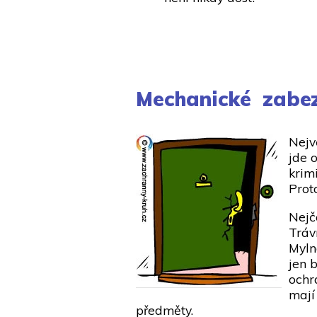
Mechanické zabez
Nejv
jde 
krim
Prot
Nejč
Tráv
Myln
jen 
ochr
mají
předměty.