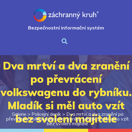
Bezpečnostní informační systém
Dva mrtví a dva zranění
po převrácení
volkswagenu do rybníku.
Mladík si měl auto vzít
Galerie >
Policejní deník
>
Dva mrtví a dva zranění po
bez svolení majitele
převrácení volkswagenu do rybníku. Mladík si měl auto vzít
bez svolení majitele