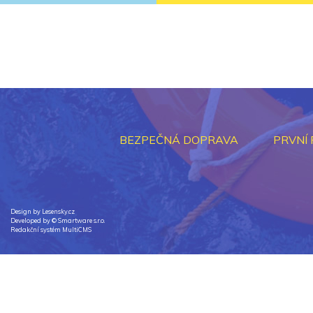
BEZPEČNÁ DOPRAVA
PRVNÍ
Design by Lesensky.cz
Developed by ©
Smartware s.r.o.
Redakční systém MultiCMS