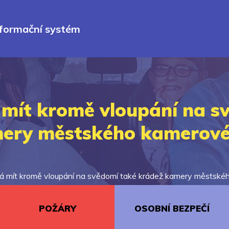
nformační systém
 mít kromě vloupání na s
ery městského kamerov
á mít kromě vloupání na svědomí také krádež kamery městsk
POŽÁRY
OSOBNÍ BEZPEČÍ