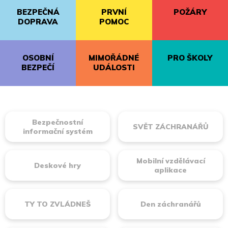
BEZPEČNÁ
PRVNÍ
POŽÁRY
DOPRAVA
POMOC
OSOBNÍ
MIMOŘÁDNÉ
PRO ŠKOLY
BEZPEČÍ
UDÁLOSTI
Bezpečnostní
SVĚT ZÁCHRANÁŘŮ
informační systém
Mobilní vzdělávací
Deskové hry
aplikace
TY TO ZVLÁDNEŠ
Den záchranářů