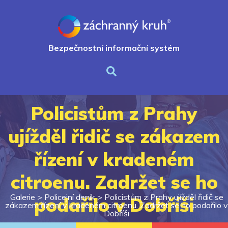
Bezpečnostní informační systém
Policistům z Prahy
ujížděl řidič se zákazem
řízení v kradeném
citroenu. Zadržet se ho
Galerie >
Policejní deník
>
Policistům z Prahy ujížděl řidič se
podařilo v Dobříši
zákazem řízení v kradeném citroenu. Zadržet se ho podařilo v
Dobříši