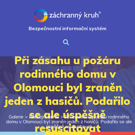
Bezpečnostní informační systém
Při zásahu u požáru
rodinného domu v
Olomouci byl zraněn
jeden z hasičů. Podařilo
se ale úspěšně
Galerie >
Policejní deník
>
Při zásahu u požáru rodinného
domu v Olomouci byl zraněn jeden z hasičů. Podařilo se ale
resuscitovat
úspěšně resuscitovat