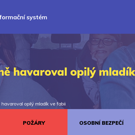
nformační systém
ně havaroval opilý mladík 
havaroval opilý mladík ve fabii
POŽÁRY
OSOBNÍ BEZPEČÍ