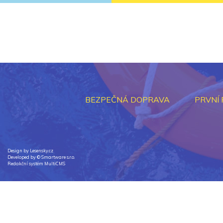
BEZPEČNÁ DOPRAVA
PRVNÍ
Design by Lesensky.cz
Developed by ©
Smartware s.r.o.
Redakční systém MultiCMS