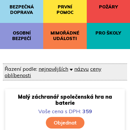
BEZPEČNÁ
PRVNÍ
POŽÁRY
DOPRAVA
POMOC
OSOBNÍ
MIMOŘÁDNÉ
PRO ŠKOLY
BEZPEČÍ
UDÁLOSTI
Řazení podle:
nejnovějších
názvu
ceny
oblíbenosti
Malý záchranář společenská hra na
baterie
Vaše cena
s DPH:
359
Objednat