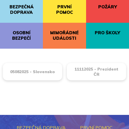
BEZPEČNÁ
PRVNÍ
POŽÁRY
DOPRAVA
POMOC
OSOBNÍ
MIMOŘÁDNÉ
PRO ŠKOLY
BEZPEČÍ
UDÁLOSTI
11112025 - Prezident
05082025 - Slovensko
ČR
BEZPEČNÁ DOPRAVA
PRVNÍ POMOC