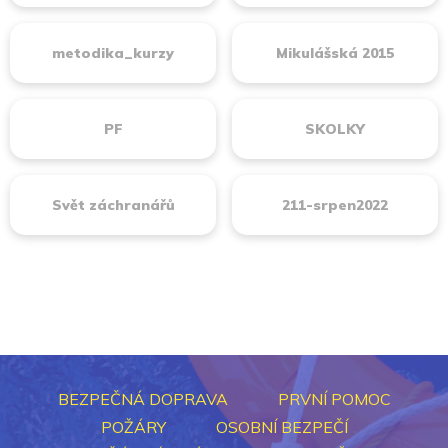
metodika_kurzy
Mikulášská 2015
PF
SKOLKY
Svět záchranářů
211-srpen2022
BEZPEČNÁ DOPRAVA
PRVNÍ POMOC
POŽÁRY
OSOBNÍ BEZPEČÍ