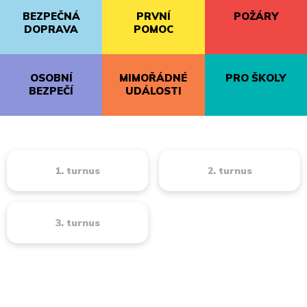
BEZPEČNÁ
PRVNÍ
POŽÁRY
DOPRAVA
POMOC
OSOBNÍ
MIMOŘÁDNÉ
PRO ŠKOLY
BEZPEČÍ
UDÁLOSTI
1. turnus
2. turnus
3. turnus