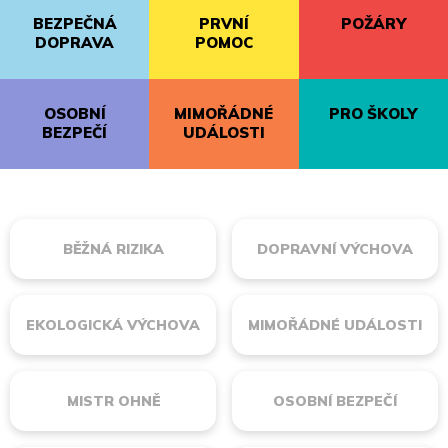
BEZPEČNÁ
PRVNÍ
POŽÁRY
DOPRAVA
POMOC
OSOBNÍ
MIMOŘÁDNÉ
PRO ŠKOLY
BEZPEČÍ
UDÁLOSTI
BĚŽNÁ RIZIKA
DOPRAVNÍ VÝCHOVA
EKOLOGICKÁ VÝCHOVA
MIMOŘÁDNÉ UDÁLOSTI
MISTR OHNĚ
OSOBNÍ BEZPEČÍ