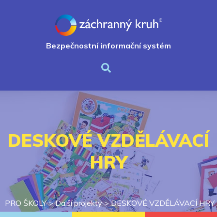
Bezpečnostní informační systém
DESKOVÉ VZDĚLÁVACÍ
HRY
PRO ŠKOLY
>
Další projekty
>
DESKOVÉ VZDĚLÁVACÍ HRY