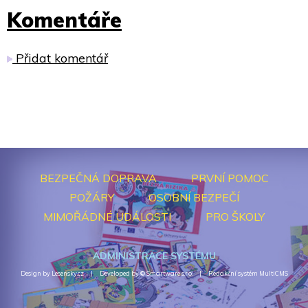
Komentáře
Přidat komentář
BEZPEČNÁ DOPRAVA
PRVNÍ POMOC
POŽÁRY
OSOBNÍ BEZPEČÍ
MIMOŘÁDNÉ UDÁLOSTI
PRO ŠKOLY
ADMINISTRACE SYSTÉMU
Design by Lesensky.cz
Developed by ©
Smartware s.r.o.
Redakční systém MultiCMS