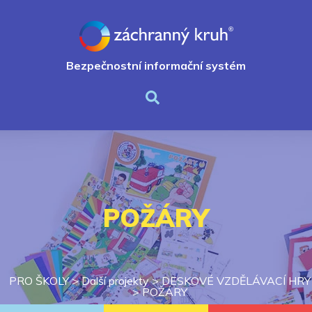
Bezpečnostní informační systém
POŽÁRY
PRO ŠKOLY
>
Další projekty
>
DESKOVÉ VZDĚLÁVACÍ HRY
>
POŽÁRY