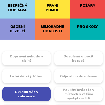
BEZPEČNÁ
PRVNÍ
POŽÁRY
DOPRAVA
POMOC
OSOBNÍ
MIMOŘÁDNÉ
PRO ŠKOLY
BEZPEČÍ
UDÁLOSTI
Dopravní nehoda v
Dovolená a pocit
cizině
bezpečí
Letní dětský tábor
Odjezd na dovolenou
Pouliční krádeže v
Okradli Vás v
místech s větším
zahraničí?
výskytem lidí