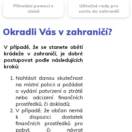
Přivolání pomoci v
Užitečné rady pro
cizině
cestu do zahraničí
Okradli Vás v zahraničí?
V případě, že se stanete obětí
krádeže v zahraničí, je dobré
postupovat podle následujících
kroků:
Nahlásit danou skutečnost
na místní policii a požádat
o vydání potvrzení o ztrátě
nebo odcizení finančních
prostředků, či dokladů;
V případě, že občan nemá
k dispozici dostatek
finančních prostředků pro
pobyt, či návrat