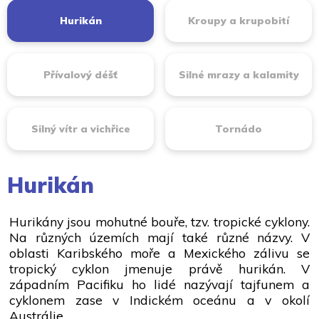
Hurikán
Kroupy a krupobití
Přívalový déšť
Silné mrazy a kalamity
Silný vítr a vichřice
Tornádo
Hurikán
Hurikány jsou mohutné bouře, tzv. tropické cyklony.
Na různých územích mají také různé názvy. V
oblasti Karibského moře a Mexického zálivu se
tropický cyklon jmenuje právě hurikán. V
západním Pacifiku ho lidé nazývají tajfunem a
cyklonem zase v Indickém oceánu a v okolí
Austrálie.