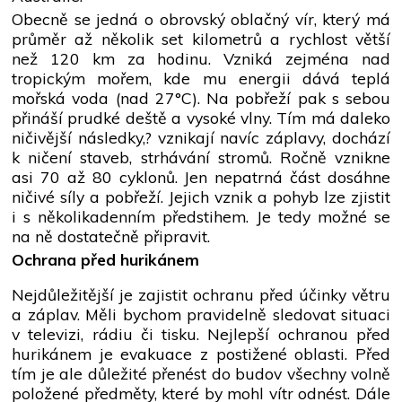
Obecně se jedná o obrovský oblačný vír, který má
průměr až několik set kilometrů a rychlost větší
než 120 km za hodinu. Vzniká zejména nad
tropickým mořem, kde mu energii dává teplá
mořská voda (nad 27°C). Na pobřeží pak s sebou
přináší prudké deště a vysoké vlny. Tím má daleko
ničivější následky,? vznikají navíc záplavy, dochází
k ničení staveb, strhávání stromů. Ročně vznikne
asi 70 až 80 cyklonů. Jen nepatrná část dosáhne
ničivé síly a pobřeží. Jejich vznik a pohyb lze zjistit
i s několikadenním předstihem. Je tedy možné se
na ně dostatečně připravit.
Ochrana před hurikánem
Nejdůležitější je zajistit ochranu před účinky větru
a záplav. Měli bychom pravidelně sledovat situaci
v televizi, rádiu či tisku. Nejlepší ochranou před
hurikánem je evakuace z postižené oblasti. Před
tím je ale důležité přenést do budov všechny volně
položené předměty, které by mohl vítr odnést. Dále