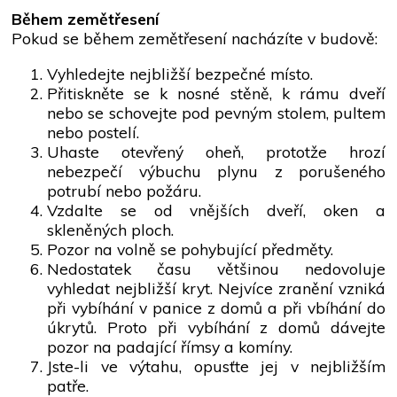
Během zemětřesení
Pokud se během zemětřesení nacházíte v budově:
Vyhledejte nejbližší bezpečné místo.
Přitiskněte se k nosné stěně, k rámu dveří
nebo se schovejte pod pevným stolem, pultem
nebo postelí.
Uhaste otevřený oheň, prototže hrozí
nebezpečí výbuchu plynu z porušeného
potrubí nebo požáru.
Vzdalte se od vnějších dveří, oken a
skleněných ploch.
Pozor na volně se pohybující předměty.
Nedostatek času většinou nedovoluje
vyhledat nejbližší kryt. Nejvíce zranění vzniká
při vybíhání v panice z domů a při vbíhání do
úkrytů. Proto při vybíhání z domů dávejte
pozor na padající římsy a komíny.
Jste-li ve výtahu, opusťte jej v nejbližším
patře.