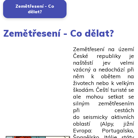
Zemětřesení - Co
dělat?
Zemětřesení - Co dělat?
Zemětřesení na území
České republiky je
naštěstí jev velmi
vzácný a nedochází při
něm k obětem na
životech nebo k velkým
škodám. Čeští turisté se
ale mohou setkat se
silným zemětřesením
při cestách
do seismicky aktivních
oblastí (Alpy, jižní
Evropa: Portugalsko,
Španělsko, Itálie, státy