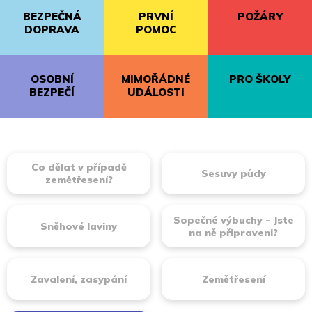
BEZPEČNÁ
PRVNÍ
POŽÁRY
DOPRAVA
POMOC
OSOBNÍ
MIMOŘÁDNÉ
PRO ŠKOLY
BEZPEČÍ
UDÁLOSTI
Co dělat v případě
Sesuvy půdy
zemětřesení?
Sopečné výbuchy - Jste
Sněhové laviny
na ně připraveni?
Zavalení, zasypání
Zemětřesení