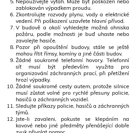
Nepoužívejte výtah. Může být poškozen nebo
zablokován výpadkem proudu.
Zkontrolujte rozvody plynu, vody a elektrické
vedení. Při poškození uzavřete hlavní přívod.
V budově a okolí vyhledejte možná ohniska
požáru, podle možnosti je buď uhaste nebo
zavolejte hasiče.
Pozor při opouštění budovy, stále se ještě
mohou řítit římsy, komíny a jiné části budov.
Žádné soukromé telefonní hovory. Telefonní
síť musí být především využita pro
organizování záchranných prací, při přetížení
hrozí výpadky.
Žádné soukromé cesty autem, protože silnice
musí zůstat volné pro rychlé přesuny policie,
hasičů a záchranných vozidel.
Sledujte příkazy policie, hasičů a záchranných
týmů.
Jste-li zavaleni, pokuste se klepáním na
kovové nebo jiné předměty přenášející dobře
zvuk přivolat pomoc.