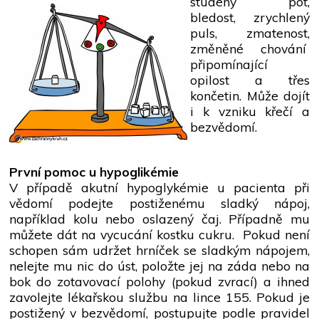
studený pot,
bledost, zrychlený
puls, zmatenost,
změněné chování
připomínající
opilost a třes
končetin. Může dojít
i k vzniku křečí a
bezvědomí.
První pomoc u hypoglikémie
V případě akutní hypoglykémie u pacienta při
vědomí podejte postiženému sladký nápoj,
například kolu nebo oslazený čaj. Případně mu
můžete dát na vycucání kostku cukru. Pokud není
schopen sám udržet hrníček se sladkým nápojem,
nelejte mu nic do úst, položte jej na záda nebo na
bok do zotavovací polohy (pokud zvrací) a ihned
zavolejte lékařskou službu na lince 155. Pokud je
postižený v bezvědomí, postupujte podle pravidel