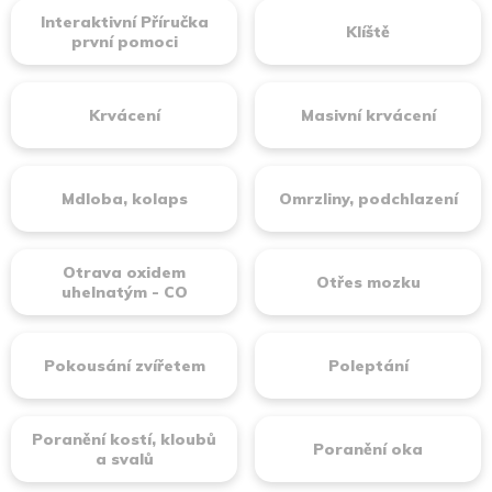
Interaktivní Příručka
Klíště
první pomoci
Krvácení
Masivní krvácení
Mdloba, kolaps
Omrzliny, podchlazení
Otrava oxidem
Otřes mozku
uhelnatým - CO
Pokousání zvířetem
Poleptání
Poranění kostí, kloubů
Poranění oka
a svalů