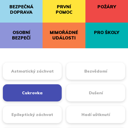
BEZPEČNÁ
PRVNÍ
POŽÁRY
DOPRAVA
POMOC
OSOBNÍ
MIMOŘÁDNÉ
PRO ŠKOLY
BEZPEČÍ
UDÁLOSTI
Astmatický záchvat
Bezvědomí
Cukrovka
Dušení
Epileptický záchvat
Hadí uštknutí