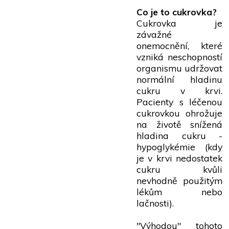
Co je to cukrovka?
Cukrovka je
závažné
onemocnění, které
vzniká neschopností
organismu udržovat
normální hladinu
cukru v krvi.
Pacienty s léčenou
cukrovkou ohrožuje
na životě snížená
hladina cukru -
hypoglykémie (kdy
je v krvi nedostatek
cukru kvůli
nevhodně použitým
lékům nebo
lačnosti).
"Výhodou" tohoto