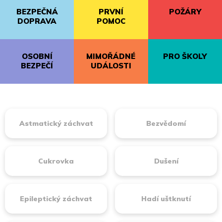
BEZPEČNÁ
PRVNÍ
POŽÁRY
DOPRAVA
POMOC
OSOBNÍ
MIMOŘÁDNÉ
PRO ŠKOLY
BEZPEČÍ
UDÁLOSTI
Astmatický záchvat
Bezvědomí
Cukrovka
Dušení
Epileptický záchvat
Hadí uštknutí