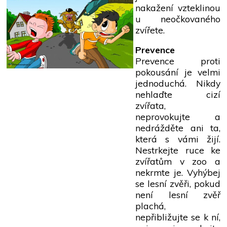
nakažení vzteklinou
u neočkovaného
zvířete.
Prevence
Prevence proti
pokousání je velmi
jednoduchá. Nikdy
nehlaďte cizí
zvířata,
neprovokujte a
nedrážděte ani ta,
která s vámi žijí.
Nestrkejte ruce ke
zvířatům v zoo a
nekrmte je. Vyhýbej
se lesní zvěři, pokud
není lesní zvěř
plachá,
nepřibližujte se k ní,