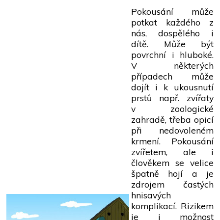
Pokousání může
potkat každého z
nás, dospělého i
dítě. Může být
povrchní i hluboké.
V některých
případech může
dojít i k ukousnutí
prstů např. zvířaty
v zoologické
zahradě, třeba opicí
při nedovoleném
krmení. Pokousání
zvířetem, ale i
člověkem se velice
špatně hojí a je
zdrojem častých
hnisavých
komplikací. Rizikem
je i možnost