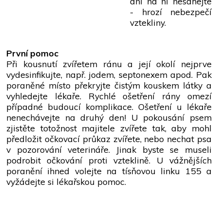
ani na ni nesahejte
- hrozí nebezpečí
vztekliny.
První pomoc
Při kousnutí zvířetem ránu a její okolí nejprve
vydesinfikujte, např. jodem, septonexem apod. Pak
poraněné místo překryjte čistým kouskem látky a
vyhledejte lékaře. Rychlé ošetření rány omezí
případné budoucí komplikace. Ošetření u lékaře
nenechávejte na druhý den! U pokousání psem
zjistěte totožnost majitele zvířete tak, aby mohl
předložit očkovací průkaz zvířete, nebo nechat psa
v pozorování veterináře. Jinak byste se museli
podrobit očkování proti vzteklině. U vážnějších
poranění ihned volejte na tísňovou linku 155 a
vyžádejte si lékařskou pomoc.