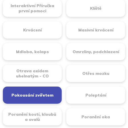
Interaktivní Příručka
Klíště
první pomoci
Krvácení
Masivní krvácení
Mdloba, kolaps
Omrzliny, podchlazení
Otrava oxidem
Otřes mozku
uhelnatým - CO
Pokousání zvířetem
Poleptání
Poranění kostí, kloubů
Poranění oka
a svalů